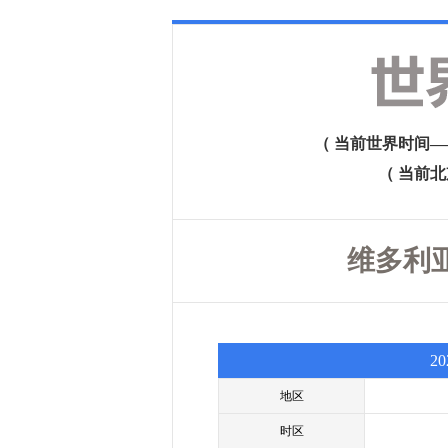
（ 当前世界时间——格
（ 当前北京时
维多利亚
2
地区
时区