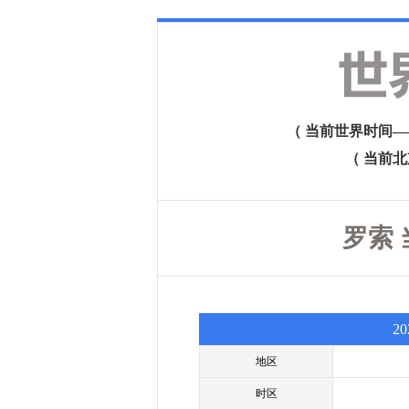
（ 当前世界时间——格
（ 当前北京时
罗索 
2
地区
时区